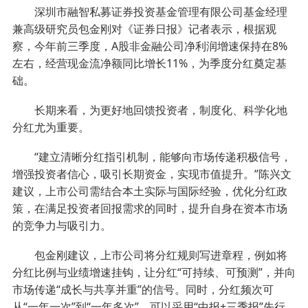
深圳市融智私募证券投资基金管理有限公司基金经理
兼高级研究员包金刚对《证券日报》记者表示，根据观
察，今年前三季度，A股非金融公司净利润增速保持在8%
左右，经营现金流净额同比增长11%，为季度分红奠定基
础。
长期来看，为更好地回馈投资者，制度化、科学化地
分红尤为重要。
“建立清晰分红指引机制，能够向市场传递积极信号，
增强投资者信心，吸引长期资金，实现市值提升。”陈兴文
建议，上市公司需结合本土实际与国际经验，优化分红政
策，在满足投资者回报需求的同时，提升自身在资本市场
的竞争力与吸引力。
包金刚建议，上市公司将分红规则写进章程，例如将
分红比例与业绩增速挂钩，让分红“可持续、可预测”，并向
市场传递“成长与共享并重”的信号。同时，分红频次可
从“一年一次”到“一年多次”。可以采用“中报+三季报”先行