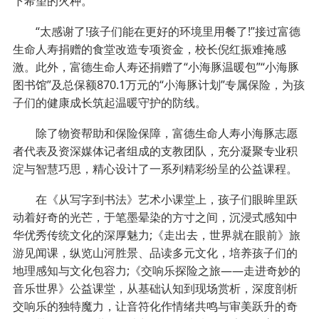
下希望的火种。
“太感谢了!孩子们能在更好的环境里用餐了!”接过富德
生命人寿捐赠的食堂改造专项资金，校长倪红振难掩感
激。此外，富德生命人寿还捐赠了“小海豚温暖包”“小海豚
图书馆”及总保额870.1万元的“小海豚计划”专属保险，为孩
子们的健康成长筑起温暖守护的防线。
除了物资帮助和保险保障，富德生命人寿小海豚志愿
者代表及资深媒体记者组成的支教团队，充分凝聚专业积
淀与智慧巧思，精心设计了一系列精彩纷呈的公益课程。
在《从写字到书法》艺术小课堂上，孩子们眼眸里跃
动着好奇的光芒，于笔墨晕染的方寸之间，沉浸式感知中
华优秀传统文化的深厚魅力;《走出去，世界就在眼前》旅
游见闻课，纵览山河胜景、品读多元文化，培养孩子们的
地理感知与文化包容力;《交响乐探险之旅——走进奇妙的
音乐世界》公益课堂，从基础认知到现场赏析，深度剖析
交响乐的独特魔力，让音符化作情绪共鸣与审美跃升的奇