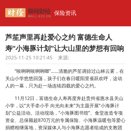
保险资讯
芦笙声里再赴爱心之约 富德生命人
寿“小海豚计划”让大山里的梦想有回响
2025-11-25 10:21:45
来源:
“唉咧咧唉咧咧啷”……清脆的芦笙调掠过山林云雾，在
关山小学悠悠回荡，孩子们在春日暖阳里雀跃欢呼，这动
人的一幕，只为赴一场连续四载的爱心之约。
11月12日，富德生命人寿再度奔赴贵州省惠水县关山
小学，以“大手牵小手 向光向未来”为主题开展“小海豚计
划”公益活动。活动现场，“小海豚图书馆”、食堂改造专项
资金、总保额超870万元的专属保险、小海豚温暖包等爱心
捐赠相继落地，资深媒体人与小海豚志愿者组成的支教团