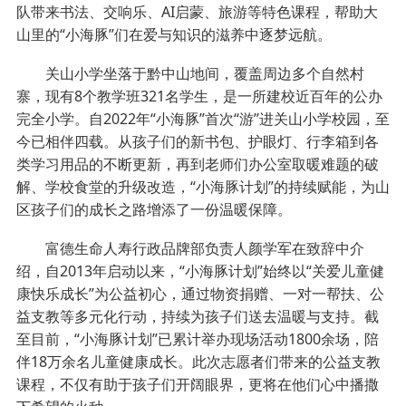
队带来书法、交响乐、AI启蒙、旅游等特色课程，帮助大
山里的“小海豚”们在爱与知识的滋养中逐梦远航。
关山小学坐落于黔中山地间，覆盖周边多个自然村
寨，现有8个教学班321名学生，是一所建校近百年的公办
完全小学。自2022年“小海豚”首次“游”进关山小学校园，至
今已相伴四载。从孩子们的新书包、护眼灯、行李箱到各
类学习用品的不断更新，再到老师们办公室取暖难题的破
解、学校食堂的升级改造，“小海豚计划”的持续赋能，为山
区孩子们的成长之路增添了一份温暖保障。
富德生命人寿行政品牌部负责人颜学军在致辞中介
绍，自2013年启动以来，“小海豚计划”始终以“关爱儿童健
康快乐成长”为公益初心，通过物资捐赠、一对一帮扶、公
益支教等多元化行动，持续为孩子们送去温暖与支持。截
至目前，“小海豚计划”已累计举办现场活动1800余场，陪
伴18万余名儿童健康成长。此次志愿者们带来的公益支教
课程，不仅有助于孩子们开阔眼界，更将在他们心中播撒