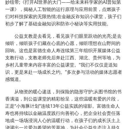
妙纽带;《打开AI世界的大门——给未来科学家的AI普知第
一课》，揭秘人工智能的运行原理与应用前景，点燃孩子
们对科技探索的无限热情;在金融反诈知识小课堂，孩子们
初步了解了基础金融知识和防诈小秘诀等实用技能。
公益支教是去看见，看见孩子们眼里跃动的光亮;是去
倾听，倾听孩子们藏在心底的心愿，倾听理想在山野间的
回响。这也是富德生命人寿连续第三年组织开展媒体公益
支教行动，支教老师先后奔赴江西、湖北、贵州等地，为
乡村儿童带来内容丰富的公益课堂。“我们不仅仅是送知
识，更是来赴一场成长之约。”多次参与活动的媒体志愿者
感慨道。
从物资的暖心递送，到保险的隐形守护;从图书馆的书
香满溢，到公益课堂的精彩纷呈，这些温暖有爱的片段，
正是“小海豚计划”连续13年公益实践的缩影。富德生命人
寿也将持续以金融温度践行向善初心，把企业社会责任落
地成一场场浸润人心的温暖行动，在孩子们的成长沃土上
浇灌出一片爱与希望的芳草地，为社会公益生态注入持久