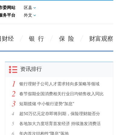
市委网站
区县
服务平台
外文
日财经
银 行
保 险
财富观察
资讯排行
1
银行理财子公司人才需求转向多策略等领域
2
春节假期全国消费相关行业日均销售收入同比
3
增长13.7%
短期揽储 中小银行逆势“加息”
4
超50万亿元定存即将到期，保险理财能否分
一杯羹？
5
各地加大力度培育首发经济 持续激发消费活
力
6
年内首次结构性“降息”落地