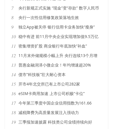
7
央行新规正式实施 “现金”变“存款” 数字人民币
迈入2.0时代
8
央行一次性信用修复政策落地生效
9
独立App被关停 银行信用卡业务加快“瘦身”
10
稳中有进 前11月中央企业实现增加值9.5万亿
元
11
密集增资扩股 商业银行年底加快“补血”
12
11月末外储规模小幅上升 央行连续13个月增
持黄金
13
普惠金融润泽小微企业！年均增速超20%
14
债市“科技板”壮大耐心资本
15
开市4年北交所已有上市公司282家
16
eSIM卡商用加速 上市公司积极“卡位”
17
今年第三季度中国企业信用指数为161.66
18
减税降费为高质量发展注入强动力
19
三季报加速披露 科技类公司业绩持续向好