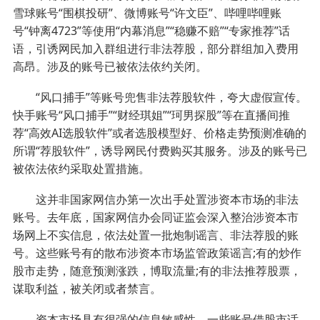
雪球账号“围棋投研”、微博账号“许文臣”、哔哩哔哩账
号“钟离4723”等使用“内幕消息”“稳赚不赔”“专家推荐”话
语，引诱网民加入群组进行非法荐股，部分群组加入费用
高昂。涉及的账号已被依法依约关闭。
“风口捕手”等账号兜售非法荐股软件，夸大虚假宣传。
快手账号“风口捕手”“财经琪姐”“珂男探股”等在直播间推
荐“高效AI选股软件”或者选股模型好、价格走势预测准确的
所谓“荐股软件”，诱导网民付费购买其服务。涉及的账号已
被依法依约采取处置措施。
这并非国家网信办第一次出手处置涉资本市场的非法
账号。去年底，国家网信办会同证监会深入整治涉资本市
场网上不实信息，依法处置一批炮制谣言、非法荐股的账
号。这些账号有的散布涉资本市场监管政策谣言;有的炒作
股市走势，随意预测涨跌，博取流量;有的非法推荐股票，
谋取利益，被关闭或者禁言。
资本市场具有很强的信息敏感性，一些账号借股市话