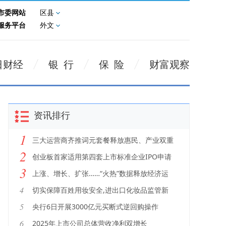
市委网站
区县
服务平台
外文
日财经
银 行
保 险
财富观察
资讯排行
1
三大运营商齐推词元套餐释放惠民、产业双重
2
红利
创业板首家适用第四套上市标准企业IPO申请
3
获受理
上涨、增长、扩张……“火热”数据释放经济运
行积极信号
4
切实保障百姓用妆安全,进出口化妆品监管新
规12月1日施行
5
央行6日开展3000亿元买断式逆回购操作
6
2025年上市公司总体营收净利双增长