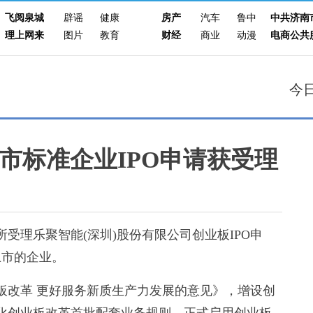
飞阅泉城
辟谣
健康
房产
汽车
鲁中
中共济南
理上网来
图片
教育
财经
商业
动漫
电商公共
今
市标准企业IPO申请获受理
理乐聚智能(深圳)股份有限公司创业板IPO申
上市的企业。
板改革 更好服务新质生产力发展的意见》，增设创