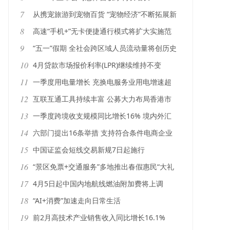
7
从携宠旅游到宠物百货 “宠物经济”不断拓展新
场景
8
高速“手机+”无卡便捷通行模式将扩大实施范
围
9
“五一”假期 全社会跨区域人员流动量将创历史
新高
10
4月贷款市场报价利率(LPR)继续维持不变
11
一季度用电量增长 充换电服务业用电增速超
50%
12
互联互通工具持续丰富 公募大力布局香港市
场ETF
13
一季度跨境收支规模同比增长16% 境内外汇
供求总体平衡
14
六部门提出16条举措 支持符合条件电商企业
在境内外上市融资
15
中国证监会短线交易新规7日起施行
16
“景区免票+交通服务”多地推出春假惠民“大礼
包”
17
4月5日起中国内地航线燃油附加费将上调
18
“AI+消费”加速走向日常生活
19
前2月高技术产业销售收入同比增长16.1%