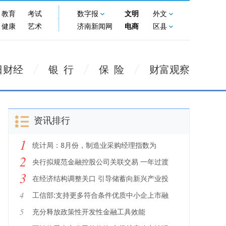
教育
考试
数字报
文明
外文
健康
艺术
济南新闻网
电商
区县
日财经
银 行
保 险
财富观察
资讯排行
1
统计局：8月份，制造业采购经理指数为
2
49.4%
央行拟规范金融控股公司关联交易 一年过渡
3
期
在经济结构调整关口 引导储蓄向新兴产业投
资
4
工信部:支持更多符合条件优质中小企上市融
资
5
充分释放政策性开发性金融工具效能