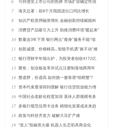
6
可转债受上市公司的热捧 市场扩容确定性强
7
海关总署：前8个月我国进出口同比增长
10.1%
8
知识产权质押融资增长 金融创新持续赋能科
创企业
9
消费贷产品吸引力上升 助推消费环境“暖起来”
10
数量连3年下滑 银行网点"瘦身"服务不能"缩
水"
11
创新减缓、价格畸高…智能手机遇"换不动"难
题
12
银行理财半年报出炉，为投资者创收4172亿
元
13
聚焦：创业板改革并试点注册制落地两周年
14
蟹虚胖，价虚高 如何挑一篓靠谱“纸螃蟹”?
15
资本约束逐渐得到缓解 银行信贷投放能力增
强
16
中国社会老龄化程度加深 退休人群规模有多
大?
17
多银行规范信用卡业务 精细化发展成未来趋
势
18
政策与科技齐发力 破解大豆扩产难
19
“造人”投融资火爆 机器人生态初具商业化