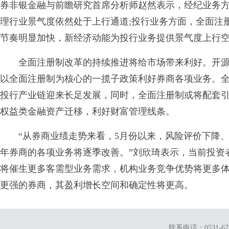
券非银金融与前瞻研究首席分析师赵然表示，经纪业务方
理行业景气度依然处于上行通道;投行业务方面，全面注册
节奏明显加快，新经济动能为投行业务提供景气度上行
全面注册制改革的持续推进将给市场带来利好。开源
以全面注册制为核心的一揽子政策利好券商各项业务。
投行产业链迎来长足发展，同时，全面注册制或将配套
权益类金融资产迁移，利好财富管理线条。
“从券商业绩走势来看，5月份以来，风险评价下降、
年券商的各项业务将逐季改善。”刘欣琦表示，当前投资
将催生更多客需型业务需求，机构业务竞争优势将更多
更强的券商，其盈利增长空间和确定性将更高。
联系电话：0531-679