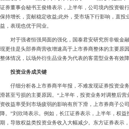
证券董事会秘书王俊锋表示，上半年，公司境内投资银
保持增长，贡献稳定收益;此外，受市场下行影响，直投
益，表现也优于同业。
对于强者恒强局面的强化，国泰君安研究所非银金融
现更佳是头部券商营收增速高于上市券商整体的主要原
整体情况，以场外衍生品业务为代表的客需型业务有效
投资业务成关键
仔细分析各上市券商半年报，不难发现证券投资业务
滑甚至亏损的主要原因。“上半年，投资业务对调整后营
资收益率受到市场疲弱的影响有所下滑，上市券商子公
降。”刘欣琦表示。例如，长江证券表示，上半年，权益
期，导致权益类投资业务收入大幅减少。东方证券表示