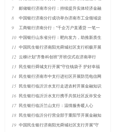
推进农村信用体系建设
7
邮储银行济南市分行：持续提升实体经济金融
服务能力
8
中国银行济南分行成功举办济南市工业领域设
备更新和技术改造政企银对接会
9
工商银行济南分行：“千企万户直通贷 一笔一
画做普惠”
10
中国银行山东省分行：靶向发力，助推新质生
产力高质量发展
11
中国民生银行济南阳光舜城社区支行积极开展
2024年普及金融知识万里行活动
12
云梯计划“齐鲁科创班”开班仪式在济南举行
13
民生银行舜城支行开展“守住钱袋子 护好幸福
家”防范非法集资宣传活动
14
民生银行济南市中支行进社区开展防范电信网
络诈骗金融教育活动
15
民生银行临沂沂水支行走进农村开展金融知识
宣传教育活动
16
民生银行临沂沂水支行携手共筑社区反诈安全
防线
17
民生银行临沂兰山支行：温情服务暖人心
18
民生银行临沂分行营业部于重阳节开展金融知
识普及活动
19
中国民生银行济南阳光舜城社区支行开展“守