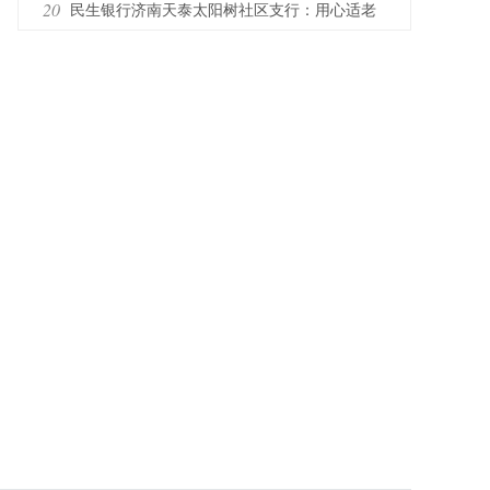
住钱袋子 护好幸福家”宣传活动
20
民生银行济南天泰太阳树社区支行：用心适老
服务，护航晚年幸福