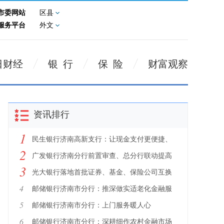
市委网站
区县
服务平台
外文
日财经
银 行
保 险
财富观察
资讯排行
1
民生银行济南高新支行：让现金支付更便捷、
2
更贴心
广发银行济南分行前置审查、总分行联动提高
3
质效，积极落实城市房地产融资协调机制，支
光大银行落地首批证券、基金、保险公司互换
持房地产市场平稳健康发展
便利（SFISF）债券回购交易
4
邮储银行济南市分行：推深做实适老化金融服
务
5
邮储银行济南市分行：上门服务暖人心
6
邮储银行济南市分行：深耕细作农村金融市场