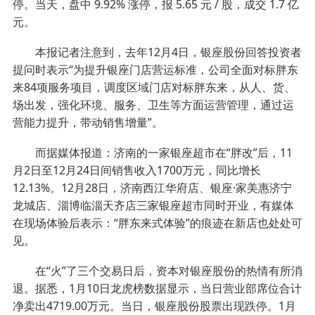
停。当天，盘中 9.92% 涨停，报 5.65 元 / 股，成交 1.7 亿
元。
本报记者注意到，去年12月4日，银座股份回答投资者
提问时表示“为提升银座门店营运标准，公司全面对标胖东
来84项服务项目，调度区域门店对标胖东来，从人、货、
场出发，强化环境、服务、卫生等方面运营管理，通过运
营能力提升，带动销售增量”。
而据媒体报道：济南的一家银座超市在“胖改”后，11
月2日至12月24日间销售收入1700万元，同比增长
12.13%。12月28日，济南西江华府店、银座·家美惠济宁
龙城店、淄博临淄天齐店三家银座超市同时开业，有媒体
在现场体验后表示：“胖东来式体验”的痕迹在新店也处处可
见。
在“火”了三个交易日后，资本对银座股份的热情有所消
退。据悉，1月10日龙虎榜数据显示，当日营业部席位合计
净卖出4719.00万元。当日，银座股份股票出现跌停。1月