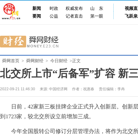
新闻
时政
权威发布
山东
视频直
要闻
公益
记者直击
第一眼
飞跃泉
舜网首页
>
舜网财经
>
今日财经
>正文
北交所上市“后备军”扩容 新
2022-09-21 11:46:30
来源:
中国经济网
作者：祝惠春
责任编辑：李冉
日前，42家新三板挂牌企业正式升入创新层。创新层
到1723家，较北交所设立前增加三成。
今年全国股转公司修订分层管理办法，将作为北交所上