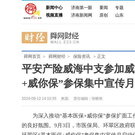
新闻中心
济南第一眼
要闻
专题
视频直播
济南新闻网
原创
山东
舜网首页
>
舜网财经
>
保险资讯
> 正文
平安产险威海中支参加威
+威你保”参保集中宣传
2024-09-12 14:10:35
来源:
责任编辑：张晓艳
为深入推动“基本医保+威你保”参保扩面工
的良好氛围。9月3日，市医保局、环翠区政府联