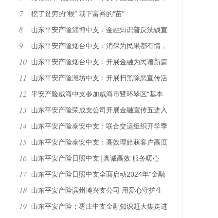
汇聚更大力量服务实体经济
7
挖了贫穷的“根” 栽下富裕的“苗”
8
山东平安产险淄博中支：金融知识普反洗钱宣
传在行动
9
山东平安产险烟台中支：消保为民果都有情，
金融教育与您同行
10
山东平安产险烟台中支：开展金融为民谱新篇
宣传
11
山东平安产险潍坊中支：开展扫黑除恶宣传活
动
12
平安产险威海中支参加威海市暨环翠区“基本
医保+威你保”参保集中宣传月启动仪式
13
山东平安产险荣成支公司开展金融宣传五进入
活动
14
山东平安产险泰安中支：联合交运组织开学季
安全培训
15
山东平安产险泰安中支：高效理赔获客户高度
赞誉
16
山东平安产险日照中支|真诚高效 服务暖心
17
山东平安产险日照中支全面启动2024年“金融
教育宣传月”活动
18
山东平安产险滨州博兴支公司 用爱心守护生
命，为造血干细胞捐赠者无偿捐赠保险
19
山东平安产险：枣庄中支金融知识赶大集走进