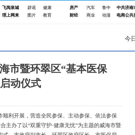
飞阅泉城
辟谣
健康
房产
汽车
鲁中
中共济南
理上网来
图片
教育
财经
商业
动漫
电商公共
今
海市暨环翠区“基本医保
月启动仪式
作顺利开展，营造全民参保、主动参保、依法参保
合主办了以“双重守护·健康无忧”为主题的威海市暨