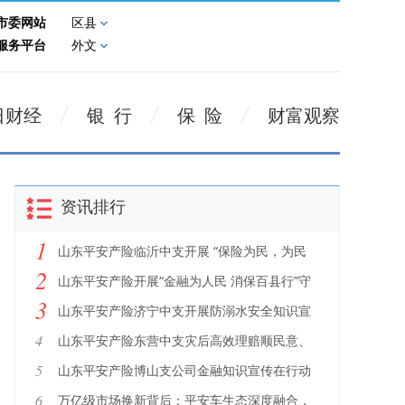
市委网站
区县
服务平台
外文
日财经
银 行
保 险
财富观察
资讯排行
1
山东平安产险临沂中支开展 “保险为民，为民
2
保险”宣传活动
山东平安产险开展“金融为人民 消保百县行”守
3
护者行动
山东平安产险济宁中支开展防溺水安全知识宣
教活动
4
山东平安产险东营中支灾后高效理赔顺民意、
暖民心
5
山东平安产险博山支公司金融知识宣传在行动
6
万亿级市场换新背后：平安车生态深度融合，