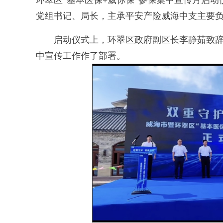
环翠区“基本医保+威你保”参保集中宣传月启
党组书记、局长，主承平安产险威海中支主要
启动仪式上，环翠区政府副区长李静茹致辞
中宣传工作作了部署。