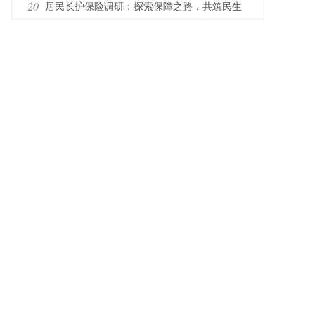
齐村大集
20
居民长护保险调研：探索保障之路，共筑民生
福祉