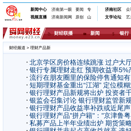
财经联播
新闻
银行
财经频道
>
理财产品新
北京学区房价格连续跳涨 过户大
银行专属理财走红 预期收益率5%
元黄牛号
流行在朋友圈里的保险停售通知有
抢
短期理财基金重出“江湖” 定位模糊
信度
银行理财产品新规将出炉 投资者
阳春”
银监会召集讨论 银行理财监管新
此错误
银行理财产品收益率补跌或近尾声
上
银行理财产品"拼户籍"："京津鲁粤
私募产品上半年业绩出炉 期货策
益率高
银行理财并非起点高收益就高 选