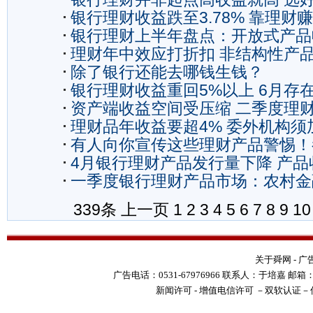
银行理财收益跌至3.78% 靠理财
关键
银行理财上半年盘点：开放式产品
越难
理财年中效应打折扣 非结构性产
平稳
除了银行还能去哪钱生钱？
益3.89%
银行理财收益重回5%以上 6月存
资产端收益空间受压缩 二季度理
高的可能性
理财品年收益要超4% 委外机构须
期收益率将走
有人向你宣传这些理财产品警惕！
4月银行理财产品发行量下降 产品
销活动！
一季度银行理财产品市场：农村金
未止
增长快
339条
上一页
1
2
3
4
5
6
7
8
9
10
关于舜网
-
广
广告电话：0531-67976966 联系人：于培嘉 邮箱：yupe
新闻许可
-
增值电信许可
－
双软认证
－