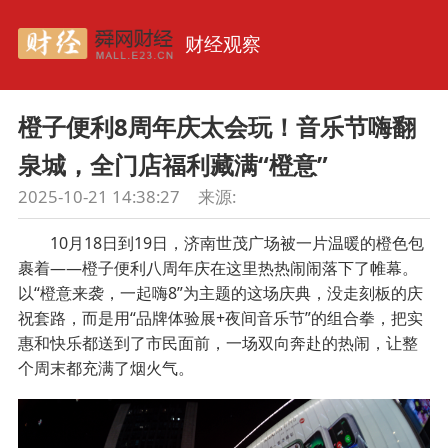
财经观察
橙子便利8周年庆太会玩！音乐节嗨翻
泉城，全门店福利藏满“橙意”
2025-10-21 14:38:27
来源:
10月18日到19日，济南世茂广场被一片温暖的橙色包
裹着——橙子便利八周年庆在这里热热闹闹落下了帷幕。
以“橙意来袭，一起嗨8”为主题的这场庆典，没走刻板的庆
祝套路，而是用“品牌体验展+夜间音乐节”的组合拳，把实
惠和快乐都送到了市民面前，一场双向奔赴的热闹，让整
个周末都充满了烟火气。