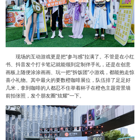
现场的互动游戏更是把“参与感”拉满了。不管是在小红
书、抖音发个打卡笔记就能领到定制伴手礼，还是在创意
画板上随便涂涂画画、玩一把“拆饭团”小游戏，都能抱走惊
喜小礼物。其中最火的要数橙咖啡展位，队伍排了足足好
几米，拿到咖啡的人都忍不住举着杯子在橙色主题背景墙
前拍张照，发个朋友圈“炫耀”一下。