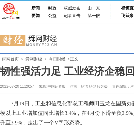
新闻
时政
权威发布
山东
视频直
要闻
公益
记者直击
第一眼
飞跃泉
舜网首页
>
舜网财经
>
今日财经
>正文
韧性强活力足 工业经济企稳
2022-07-20 11:20:57
来源:
中国证券报
作者：杨洁 杨烨 段芳媛
责任编辑：卢
7月19日，工业和信息化部总工程师田玉龙在国新办
模以上工业增加值同比增长3.4%，在4月份下滑至负2.9%
升至3.9%，走出了一个V字形态势。