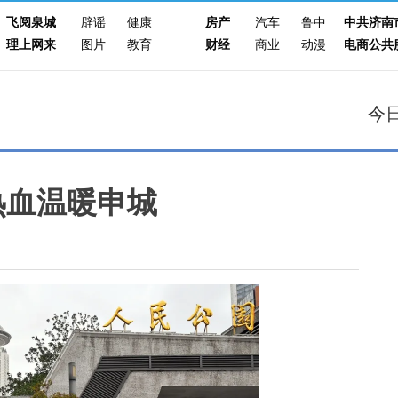
飞阅泉城
辟谣
健康
房产
汽车
鲁中
中共济南
理上网来
图片
教育
财经
商业
动漫
电商公共
今
热血温暖申城