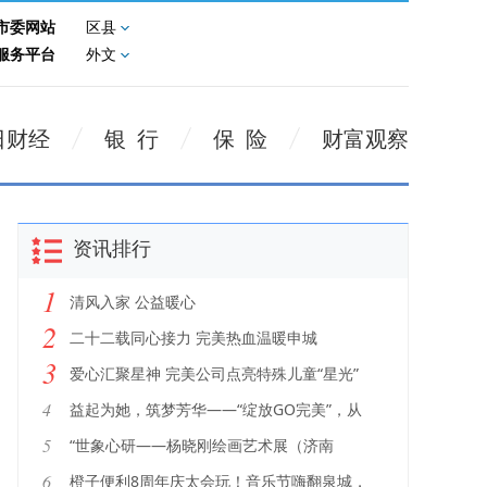
市委网站
区县
服务平台
外文
日财经
银 行
保 险
财富观察
资讯排行
1
清风入家 公益暖心
2
二十二载同心接力 完美热血温暖申城
3
爱心汇聚星神 完美公司点亮特殊儿童“星光”
4
益起为她，筑梦芳华——“绽放GO完美”，从
脚下路到步步花
5
“世象心研——杨晓刚绘画艺术展（济南
站）”在济开幕
6
橙子便利8周年庆太会玩！音乐节嗨翻泉城，