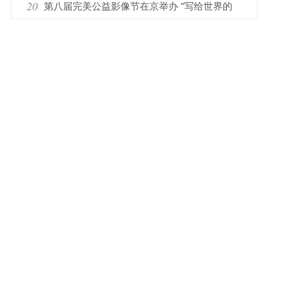
20
第八届完美公益影像节在京举办 “写给世界的
诗”传递爱与希望