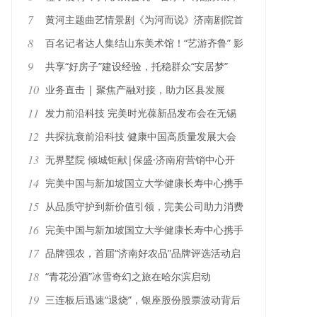
全门店福利藏满“橙意”
7
黄河主题曲艺情景剧《为河而说》济南剧院首
演圆满落幕 创新叙事奏响黄河文化传播新声
8
百名记者达人集结山东美术馆！“艺游齐鲁” 影
像大赛启动，解码文旅融合新样本
9
共享“好房子”建设经验，托稳群众“安居梦”
10
业务直击 | 聚焦产融对接，助力区县发展
——济南财金集团携手市中区举办“泉景汇”重
11
发力前沿科技 完美时光葆新品发布会在无锡
点项目路演活动
召开
12
共探抗衰前沿科技 健康中国高质量发展大会
在无锡举办
13
无界墅院 倾城钜献|保盛·济南府营销中心开
放盛典圆满落幕
14
完美中国与新加坡国立大学健康长寿中心携手
制定《中国人群抗衰老营养指南》
15
从品质守护到新价值引领，完美公司助力消费
信任升级
16
完美中国与新加坡国立大学健康长寿中心携手
制定《中国人群抗衰老营养指南》
17
品牌强农，首届“济南好农品”品牌评选活动启
动
18
“青花汾酒”冰雪奇幻之旅在哈尔滨启动
19
三连板后迅速“退烧”，银座股份股票波动背后