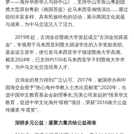
梦——海外华侨华人与孙中山》，支持中山市香山粤剧团
携大型原创粤剧《南国菩提》赴马来西亚倾情演出……通过
组织丰富多样、具有民族特色的活动，展示两国文化底蕴
与成果，为中马交流注入了活力。
2019年起，古润金在暨南大学发起成立“古润金丝路基
金”，专项用于马来西亚到暨大就读学生的入学奖励资助。
基金设立首年，便引发马来西亚学子报读暨南大学高潮。
截至2024年，已支持约150名马来西亚学子到暨南大学求
学，为中马文化交流培养人才。
古润金的努力得到广泛认可。2017年，被国侨办和中
国海交会授予“热心海外华教人士杰出贡献奖”;2020年，当
选中国华文教育基金会副理事长;完美公司发起的“情系华文
教育，促进中华文化海外‘留根’”项目，荣获“2016南方公益
传播奖·年度奖”。
深耕多元公益：凝聚力量共绘公益画卷