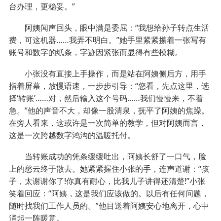
台办理，更稳妥。”
阿姨闻声回头，眼中满是委屈：“我想给孙子转点生活
费，可这机器……我弄不明白。”她手里紧紧攥着一张写有
账号和数字的纸条，字迹因紧张而显得有些模糊。
小张没有直接上手操作，而是站在阿姨侧后方，用手
指着屏幕，放慢语速，一步步引导：“您看，先点这里，选
择‘转账’……对，然后输入这个号码……我们慢慢来，不着
急。”他的声音不大，却像一股清泉，抚平了阿姨的焦躁。
在旁人看来，这或许是一次简单的教学，但对阿姨而言，
这是一次跨越数字鸿沟的温暖托付。
当转账成功的凭条缓缓吐出，阿姨长舒了一口气，脸
上的愁云终于散去。她紧紧握住小张的手，连声道谢：“孩
子，太谢谢你了!你真有耐心，比我儿子讲得还清楚!”小张
笑着回应：“阿姨，这是我们应该做的。以后有任何问题，
随时找我们工作人员的。”他目送着阿姨安心地离开，心中
涌起一阵暖意。