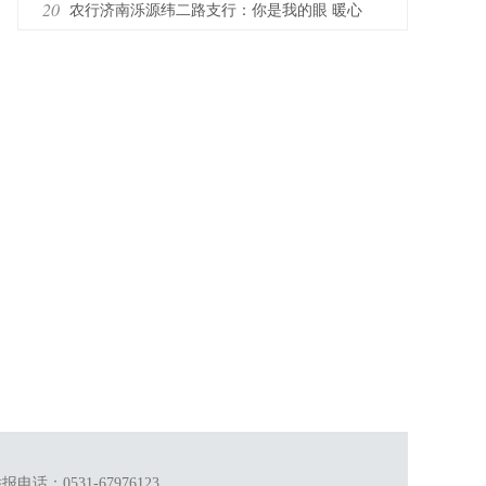
界，“即来即兑”暖了外国游客心
20
农行济南泺源纬二路支行：你是我的眼 暖心
服务照亮特殊客群
话：0531-67976123