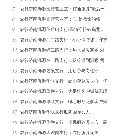
清——农行客服经理耐心解七旬老人“心头惑”
7
农行济南泺源支行营业室：打通服务“最后一
公里”：农行上门激活社保卡
8
农行济南泺源支行营业室：“这是救命的钱
啊！”——农行员工紧急调整限额助老人缴纳
9
农行济南泺源英雄山支行-温情守护破乌龙，
医药费
助老识破“诈骗”局
10
农行济南泺源纬二路支行：小小消防课，守护
平安娃
11
农行济南泺源纬二路支行：热水温暖寒冬 温
情守护学子
12
农行济南泺源纬二路支行：从冷遇到温暖 留
言簿见证服务初心
13
农行济南泺源名泉支行：用耐心与责任守
护“遗忘的温暖”
14
农行济南泺源华联支行：硬币存兑暖人心，优
质服务显真情
15
农行济南泺源华联支行：为带娃客户铺就温暖
服务路
16
农行济南泺源华联支行：暖心服务化解客户疑
惑
17
农行济南泺源华联支行服务国际友人
18
农行济南泺源华联支行：便民服务暖人心，高
效解忧获赞誉
19
农行济南泺源大观园支行：农行服务无国