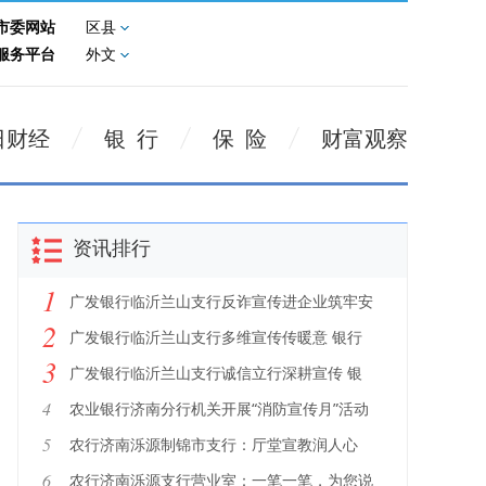
市委网站
区县
服务平台
外文
日财经
银 行
保 险
财富观察
资讯排行
1
广发银行临沂兰山支行反诈宣传进企业筑牢安
2
全防护网
广发银行临沂兰山支行多维宣传传暖意 银行
3
实事惠民生
广发银行临沂兰山支行诚信立行深耕宣传 银
行绘就金融文化新图景
4
农业银行济南分行机关开展“消防宣传月”活动
5
农行济南泺源制锦市支行：厅堂宣教润人心
反诈护航显担当
6
农行济南泺源支行营业室：一笔一笔，为您说