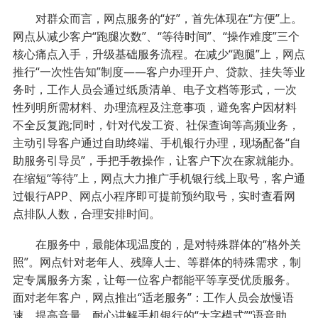
对群众而言，网点服务的“好”，首先体现在“方便”上。
网点从减少客户“跑腿次数”、“等待时间”、“操作难度”三个
核心痛点入手，升级基础服务流程。在减少“跑腿”上，网点
推行“一次性告知”制度——客户办理开户、贷款、挂失等业
务时，工作人员会通过纸质清单、电子文档等形式，一次
性列明所需材料、办理流程及注意事项，避免客户因材料
不全反复跑;同时，针对代发工资、社保查询等高频业务，
主动引导客户通过自助终端、手机银行办理，现场配备“自
助服务引导员”，手把手教操作，让客户下次在家就能办。
在缩短“等待”上，网点大力推广手机银行线上取号，客户通
过银行APP、网点小程序即可提前预约取号，实时查看网
点排队人数，合理安排时间。
在服务中，最能体现温度的，是对特殊群体的“格外关
照”。网点针对老年人、残障人士、等群体的特殊需求，制
定专属服务方案，让每一位客户都能平等享受优质服务。
面对老年客户，网点推出“适老服务”：工作人员会放慢语
速、提高音量，耐心讲解手机银行的“大字模式”“语音助