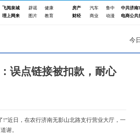
飞阅泉城
辟谣
健康
房产
汽车
鲁中
中共济南
理上网来
图片
教育
财经
商业
动漫
电商公共
今
：误点链接被扣款，耐心
!”近日，在农行济南无影山北路支行营业大厅，一
声道谢。