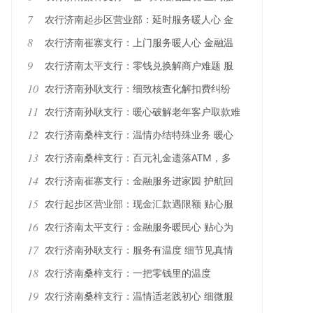
务解民忧
7
农行济南起步区营业部：延时服务暖人心 金
融为民守初心
8
农行济南崔寨支行：上门服务暖人心 金融温
情零距离
9
农行济南太平支行：零钱兑换解商户难题 服
务彰显金融温度
10
农行济南孙耿支行：细致核查化解扣费纠纷
暖心服务守护客户资金安全
11
农行济南孙耿支行：暖心破解老年客户取款难
题 温情服务践行金融为民
12
农行济南桑梓支行：温情办结特殊业务 暖心
适老服务守护民生暖意
13
农行济南桑梓支行：百元礼金遗落ATM，多
方接力“完璧归赵”
14
农行济南崔寨支行：金融服务进家园 护航回
迁群众“安居梦”
15
农行起步区营业部：现金汇款遇限额 贴心服
务解民忧
16
农行济南太平支行：金融服务暖民心 贴心为
客户兑换残损币
17
农行济南孙耿支行：服务有温度 细节见真情
18
农行济南桑梓支行：一把零钱里的温度
19
农行济南桑梓支行：温情适老践初心 细微服