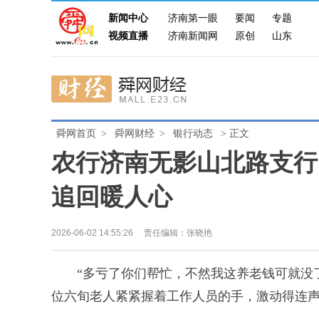
新闻中心
济南第一眼
要闻
专题
视频直播
济南新闻网
原创
山东
舜网首页
>
舜网财经
>
银行动态
> 正文
农行济南无影山北路支行
追回暖人心
2026-06-02 14:55:26
责任编辑：张晓艳
“多亏了你们帮忙，不然我这养老钱可就没了
位六旬老人紧紧握着工作人员的手，激动得连