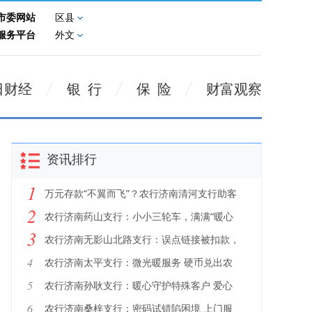
市委网站
区县
服务平台
外文
日财经
银 行
保 险
财富观察
资讯排行
1
万元存款“不翼而飞”？农行济南清河支行助客
2
户追回“熊孩子”误消费款项
农行济南药山支行：小小三轮车，满满“暖心
3
事”
农行济南无影山北路支行：误点链接被扣款，
耐心追回暖人心
4
农行济南太平支行：微光暖服务 硬币兑出农
行温度
5
农行济南孙耿支行：暖心守护特殊客户 爱心
接力护送回家
6
农行济南桑梓支行：密码试错陷困境 上门服